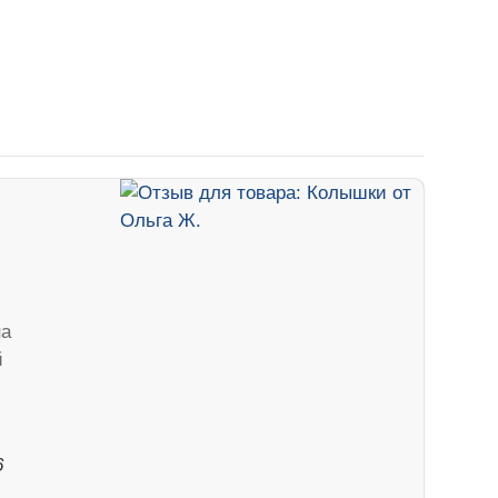
на
й
6