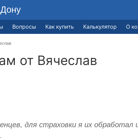
-Дону
ы
Вопросы
Как купить
Калькулятор
О к
еслав
кам от
Вячеслав
нцев, для страховки я их обработал ш
.