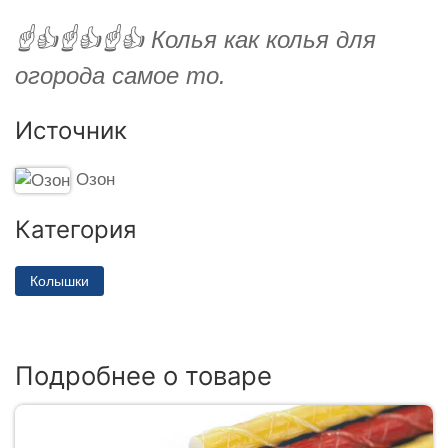
☝️👍☝️👍☝️👍 Колья как колья для
огорода самое то.
Источник
Озон
Категория
Колышки
Подробнее о товаре