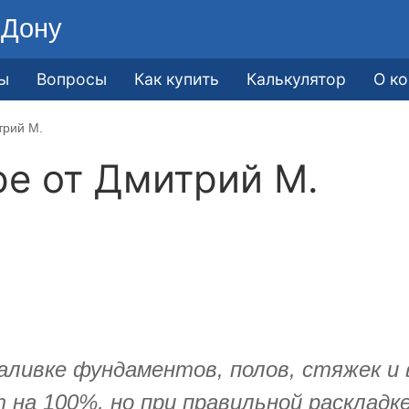
-Дону
ы
Вопросы
Как купить
Калькулятор
О к
трий М.
ре от
Дмитрий М.
аливке фундаментов, полов, стяжек и 
 на 100%, но при правильной раскладк