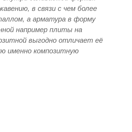
авению, в связи с чем более
еталлом, а арматура в форму
нной например плиты на
озитной выгодно отличает её
зую именно композитную