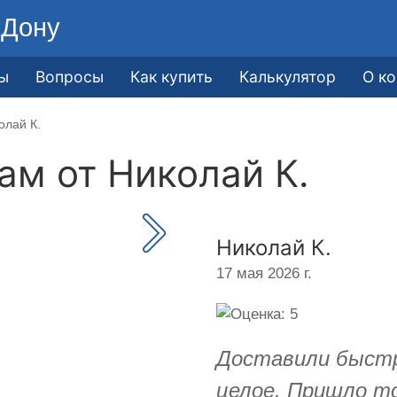
-Дону
ы
Вопросы
Как купить
Калькулятор
О к
олай К.
кам от
Николай К.
Николай К.
17 мая 2026 г.
Доставили быстро
целое. Пришло то