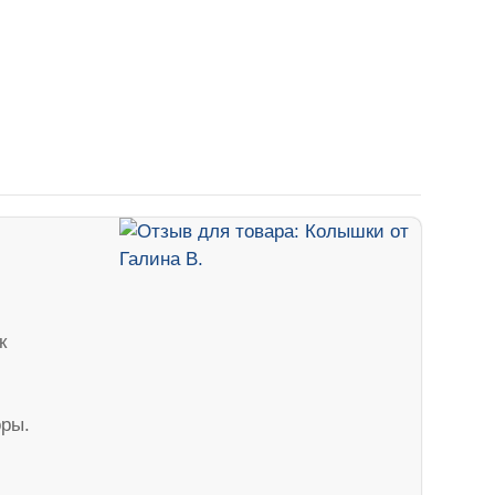
к
ры.